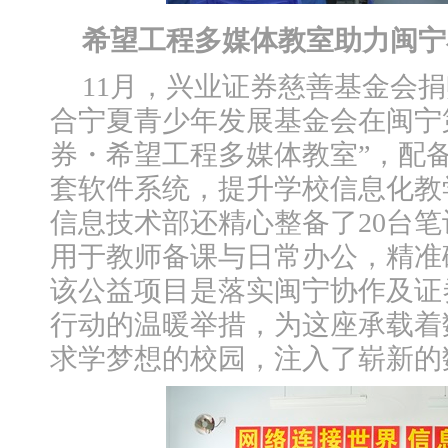
希望工程多媒体教室助力闽宁
11月，兴业证券慈善基金会捐
合宁夏青少年发展基金会在闽宁
券・希望工程多媒体教室”，配备
套软件系统，提升学校信息化教
信息技术部还精心整备了20台
用于教师备课与日常办公，精准
该公益项目是落实闽宁协作及证
行动的温暖举措，为这座承载着
求学梦想的校园，注入了崭新的