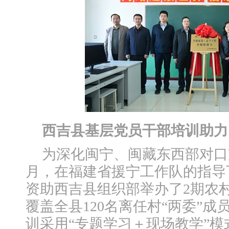
西吉县基层党员干部培训助力
为深化闽宁、闽藏东西部对口
月，在福建省援宁工作队的指导
资助西吉县组织部举办了2期农
覆盖全县120名离任村“两委”
训采用“专题学习＋现场教学”