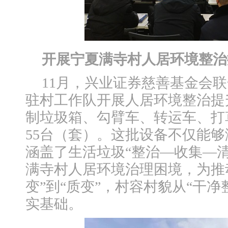
开展宁夏满寺村人居环境整治
11月，兴业证券慈善基金会
驻村工作队开展人居环境整治提
制垃圾箱、勾臂车、转运车、打
55台（套）。这批设备不仅能
涵盖了生活垃圾“整治—收集—
满寺村人居环境治理困境，为推
变”到“质变”，村容村貌从“干净
实基础。