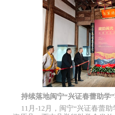
持续落地闽宁“兴证春蕾助学
11月-12月，闽宁“兴证春蕾